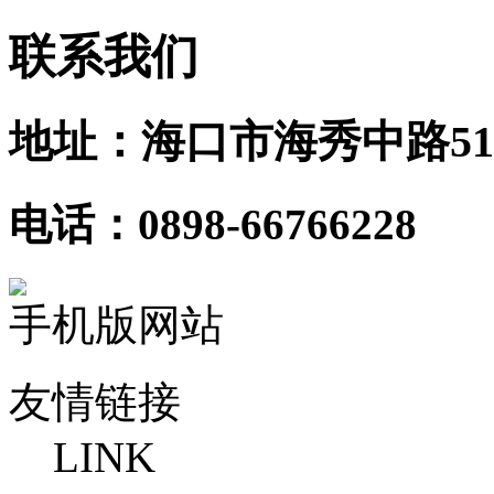
联系我们
地址：海口市海秀中路51
电话：0898-66766228
手机版网站
友情链接
LINK