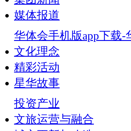
媒体报道
华体会手机版app下载-
文化理念
精彩活动
星华故事
投资产业
文旅运营与融合