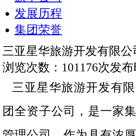
发展历程
集团荣誉
三亚星华旅游开发有限公
浏览次数：101176次
发布时
三亚星华旅游开发有限
团全资子公司，是一家
管理公司。作为具有浓