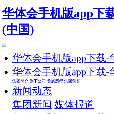
华体会手机版app下载
(中国)
华体会手机版app下载-
华体会手机版app下载-
集团简介
旗下公司
发展历程
集团荣誉
新闻动态
集团新闻
媒体报道