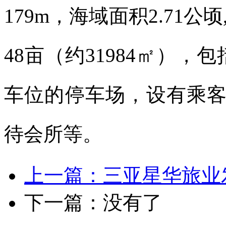
179m，海域面积2.71公
48亩（约31984㎡），
车位的停车场，设有乘
待会所等。
上一篇：三亚星华旅业
下一篇：没有了